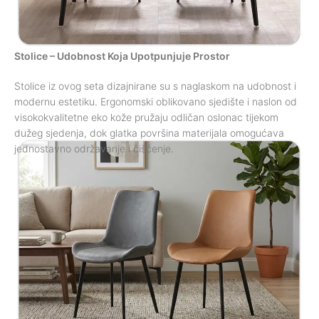
Stolice – Udobnost Koja Upotpunjuje Prostor
Stolice iz ovog seta dizajnirane su s naglaskom na udobnost i
modernu estetiku. Ergonomski oblikovano sjedište i naslon od
visokokvalitetne eko kože pružaju odličan oslonac tijekom
dužeg sjedenja, dok glatka površina materijala omogućava
jednostavno održavanje i čišćenje.