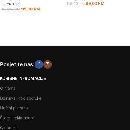
Trpezarija
99,00
KM
119,00
KM
95,00
KM
139,00
KM
Odaberi opcije
Dodaj u korpu
Posjetite nas:
KORISNE INFROMACIJE
O Nama
Dostava i rok isporuke
Načini plaćanja
Štete i reklamacije
Garancija