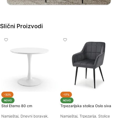
Slični Proizvodi
-32%
-17%
NOVO
NOVO
Stol Eterno 80 cm
Trpezarijska stolica Oslo siva
Namještaj
,
Dnevni boravak
,
Namještaj
,
Trpezarija
,
Stolice