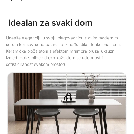
Idealan za svaki dom
Unesite eleganciju u svoju blagovaonicu s ovim modernim
setom koji savršeno balansira između stila i funkcionalnosti.
Keramička ploča stola s efektom mramora pruža luksuzni
izgled, dok stolice od eko kože donose udobnost i
sofisticiranost svakom prostoru.