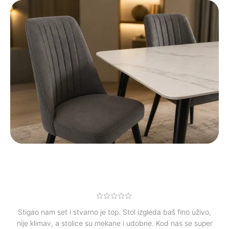
Stigao nam set i stvarno je top. Stol izgleda baš fino uživo,
nije klimav, a stolice su mekane i udobne. Kod nas se super