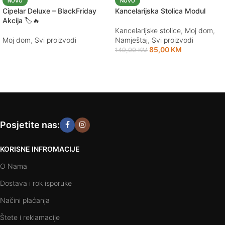
NOVO
NOVO
Cipelar Deluxe – BlackFriday
Kancelarijska Stolica Modul
Akcija 🏷️🔥
Kancelarijske stolice
,
Moj dom
,
Moj dom
,
Svi proizvodi
Namještaj
,
Svi proizvodi
85,00
KM
149,00
KM
Pročitaj više
Dodaj u korpu
Posjetite nas:
KORISNE INFROMACIJE
O Nama
Dostava i rok isporuke
Načini plaćanja
Štete i reklamacije