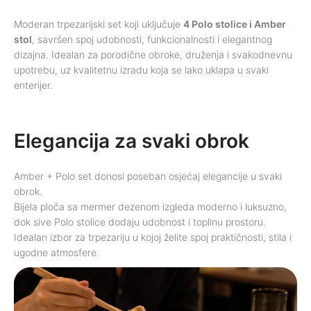
Moderan trpezarijski set koji uključuje
4 Polo stolice i Amber
stol
, savršen spoj udobnosti, funkcionalnosti i elegantnog
dizajna. Idealan za porodične obroke, druženja i svakodnevnu
upotrebu, uz kvalitetnu izradu koja se lako uklapa u svaki
enterijer.
Elegancija za svaki obrok
Amber + Polo set donosi poseban osjećaj elegancije u svaki
obrok.
Bijela ploča sa mermer dezenom izgleda moderno i luksuzno,
dok sive Polo stolice dodaju udobnost i toplinu prostoru.
Idealan izbor za trpezariju u kojoj želite spoj praktičnosti, stila i
ugodne atmosfere.