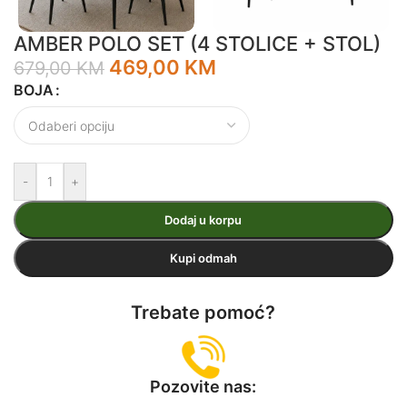
AMBER POLO SET (4 STOLICE + STOL)
469,00
KM
679,00
KM
BOJA
-
+
Dodaj u korpu
Kupi odmah
Trebate pomoć?
Pozovite nas: