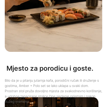
Mjesto za porodicu i goste.
Bilo da je u pitanju jutarnja kafa, porodični ručak ili druženje s
gostima, Amber + Polo set se lako uklapa u svaki dom.
Prostran stol pruža dovoljno mjesta za svakodnevno korištenje,
a udobne tapacirane stolice čine sjedenje prijatnim i nakon
dužeg vremena.