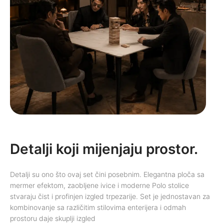
Detalji koji mijenjaju prostor.
Detalji su ono što ovaj set čini posebnim. Elegantna ploča sa
mermer efektom, zaobljene ivice i moderne Polo stolice
stvaraju čist i profinjen izgled trpezarije. Set je jednostavan za
kombinovanje sa različitim stilovima enterijera i odmah
prostoru daje skuplji izgled