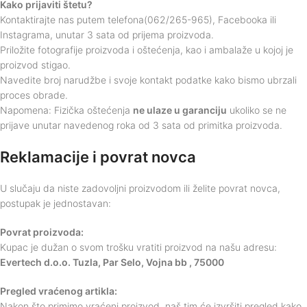
Kako prijaviti štetu?
Kontaktirajte nas putem telefona(062/265-965), Facebooka ili
Instagrama, unutar 3 sata od prijema proizvoda.
Priložite fotografije proizvoda i oštećenja, kao i ambalaže u kojoj je
proizvod stigao.
Navedite broj narudžbe i svoje kontakt podatke kako bismo ubrzali
proces obrade.
Napomena: Fizička oštećenja
ne ulaze u garanciju
ukoliko se ne
prijave unutar navedenog roka od 3 sata od primitka proizvoda.
Reklamacije i povrat novca
U slučaju da niste zadovoljni proizvodom ili želite povrat novca,
postupak je jednostavan:
Povrat proizvoda:
Kupac je dužan o svom trošku vratiti proizvod na našu adresu:
Evertech d.o.o. Tuzla, Par Selo, Vojna bb , 75000
Pregled vraćenog artikla:
Nakon što primimo vraćeni proizvod, naš tim će izvršiti pregled kako