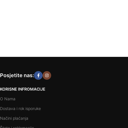
Posjetite nas:
KORISNE INFROMACIJE
O Nama
Dostava i rok isporuke
Načini plaćanja
Štete i reklamacije