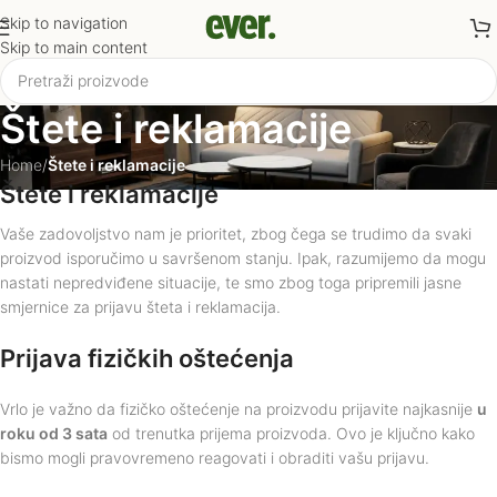
Skip to navigation
Skip to main content
Štete i reklamacije
Home
/
Štete i reklamacije
Štete i reklamacije
Vaše zadovoljstvo nam je prioritet, zbog čega se trudimo da svaki
proizvod isporučimo u savršenom stanju. Ipak, razumijemo da mogu
nastati nepredviđene situacije, te smo zbog toga pripremili jasne
smjernice za prijavu šteta i reklamacija.
Prijava fizičkih oštećenja
Vrlo je važno da fizičko oštećenje na proizvodu prijavite najkasnije
u
roku od 3 sata
od trenutka prijema proizvoda. Ovo je ključno kako
bismo mogli pravovremeno reagovati i obraditi vašu prijavu.