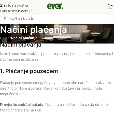
Skip to navigation
Skip to main content
Načini plaćanja
Home
/
Načini plaćanja
Načini plaćanja
Kako bismo vam olakšali proces kupovine, nudimo dva jednostavna i
sigurna načina plaćanja:
1. Plaćanje pouzećem
Plaćanje pouzećem omogućava vam da platite naručene proizvode
direktno prilikom isporuke. Kada kurir dostavi vaš paket, imate
mogućnost da:
Provjerite sadržaj paketa
: Otvorite paket i uvjerite se da ste dobili
tačno ono što ste naručili.