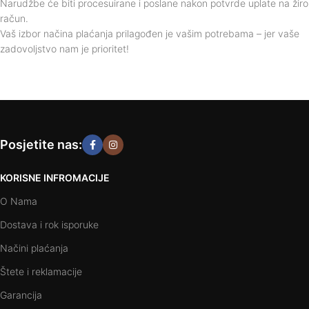
Narudžbe će biti procesuirane i poslane nakon potvrde uplate na žiro
račun.
Vaš izbor načina plaćanja prilagođen je vašim potrebama – jer vaše
zadovoljstvo nam je prioritet!
Posjetite nas:
KORISNE INFROMACIJE
O Nama
Dostava i rok isporuke
Načini plaćanja
Štete i reklamacije
Garancija