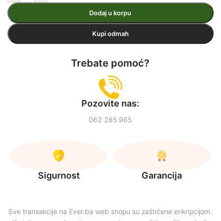
Dodaj u korpu
Kupi odmah
Trebate pomoć?
Pozovite nas:
062 265 965
Sigurnost
Garancija
Sve transakcije na Ever.ba web shopu su zaštićene enkripcijom.