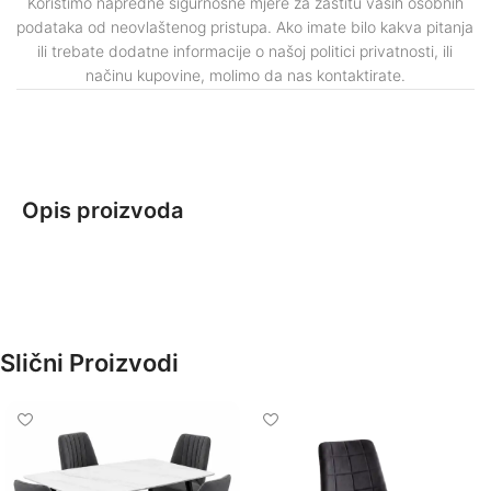
Koristimo napredne sigurnosne mjere za zaštitu vaših osobnih
podataka od neovlaštenog pristupa. Ako imate bilo kakva pitanja
ili trebate dodatne informacije o našoj politici privatnosti, ili
načinu kupovine, molimo da nas kontaktirate.
Opis proizvoda
Slični Proizvodi