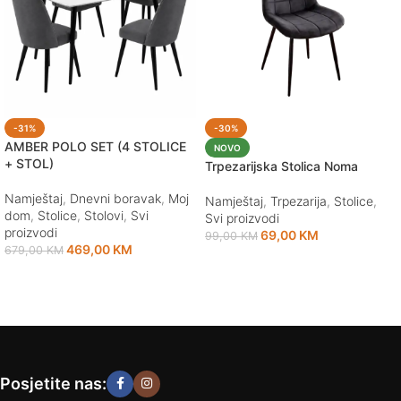
-31%
-30%
AMBER POLO SET (4 STOLICE
NOVO
+ STOL)
Trpezarijska Stolica Noma
Namještaj
,
Dnevni boravak
,
Moj
Namještaj
,
Trpezarija
,
Stolice
,
dom
,
Stolice
,
Stolovi
,
Svi
Svi proizvodi
proizvodi
69,00
KM
99,00
KM
469,00
KM
679,00
KM
Odaberi opcije
Odaberi opcije
Posjetite nas: