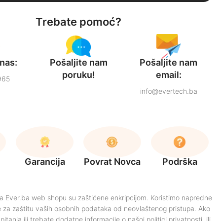
Trebate pomoć?
nas:
Pošaljite nam
Pošaljite nam
poruku!
email:
965
info@evertech.ba
Garancija
Povrat Novca
Podrška
na Ever.ba web shopu su zaštićene enkripcijom. Koristimo napredne
 za zaštitu vaših osobnih podataka od neovlaštenog pristupa. Ako
itanja ili trebate dodatne informacije o našoj politici privatnosti, ili