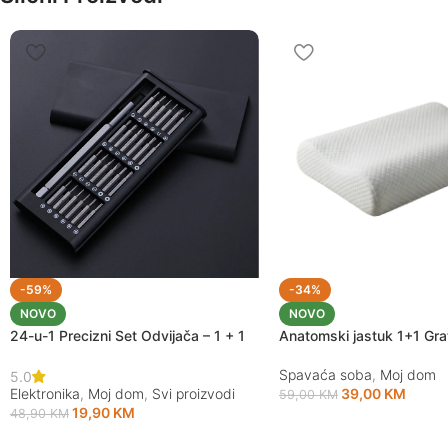
-59%
-34%
NOVO
NOVO
24-u-1 Precizni Set Odvijača – 1 + 1
Anatomski jastuk 1+1 Grat
Spavaća soba
,
Moj dom
5.0
Elektronika
,
Moj dom
,
Svi proizvodi
39,00
KM
59,00
KM
19,90
KM
48,90
KM