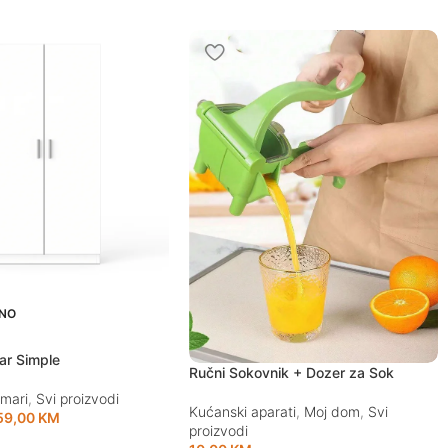
NO
ar Simple
Ručni Sokovnik + Dozer za Sok
mari
,
Svi proizvodi
Kućanski aparati
,
Moj dom
,
Svi
59,00
KM
proizvodi