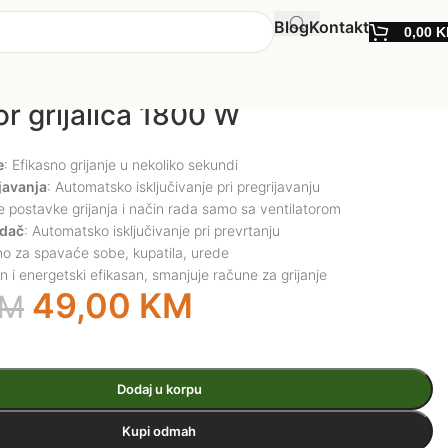
Blog
Kontakt
0,00
K
r grijalica 1800 W
e
: Efikasno grijanje u nekoliko sekundi
javanja
: Automatsko isključivanje pri pregrijavanju
te postavke grijanja i način rada samo sa ventilatorom
idač
: Automatsko isključivanje pri prevrtanju
o za spavaće sobe, kupatila, urede
 i energetski efikasan, smanjuje račune za grijanje
49,00
KM
KM
Dodaj u korpu
Kupi odmah