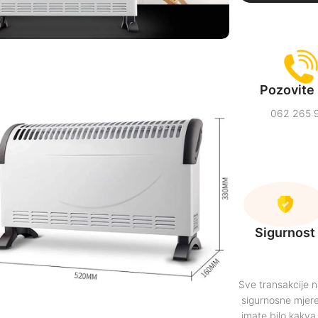
Pozovite 
062 265 
Sigurnost
Sve transakcije 
sigurnosne mjere
imate bilo kakva p