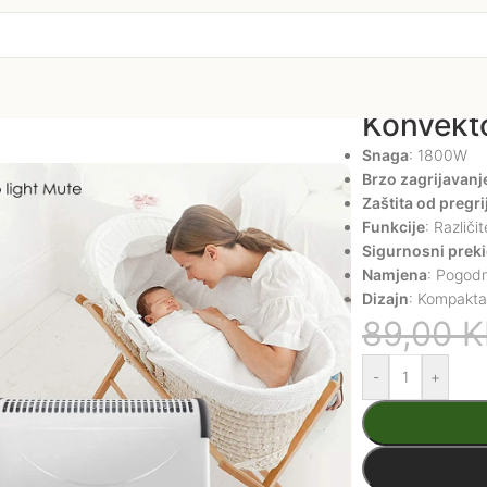
Konvekto
Snaga
: 1800W
Brzo zagrijavanj
Zaštita od pregri
Funkcije
: Različi
Sigurnosni prek
Namjena
: Pogodn
Dizajn
: Kompaktan
89,00
-
+