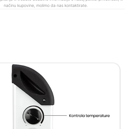
načinu kupovine, molimo da nas kontaktirate.