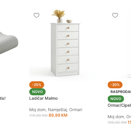
-25%
-20%
NOVO
RASPRODA
is!
Ladičar Malmo
NOVO
Ormar/Cipel
Moj dom
,
Namještaj
,
Ormari
89,99
KM
119,99
KM
Moj dom
,
Or
1
199,00
KM