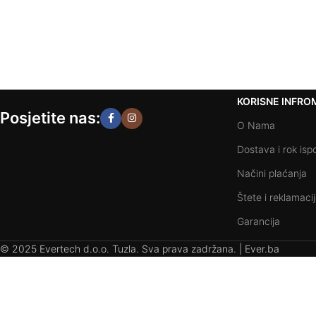
KORISNE INFRO
Posjetite nas:
O Nama
Dostava i rok isp
Načini plaćanja
Štete i reklamaci
Garancija
© 2025 Evertech d.o.o. Tuzla. Sva prava zadržana. | Ever.ba