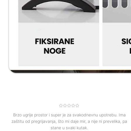
Brzo ugrije prostor i super je za svakodnevnu upotrebu. Ima
zaštitu od pregrijavanja, što mi daje mir, a nije ni prevelika, pa
stane u svaki kutak.