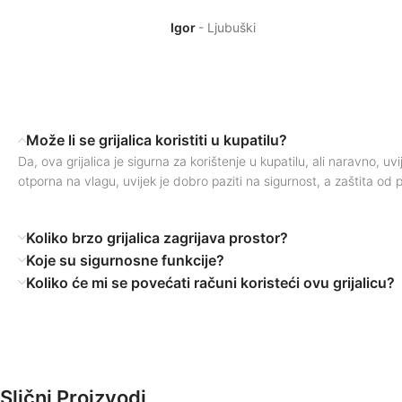
Igor
Ljubuški
Može li se grijalica koristiti u kupatilu?
Da, ova grijalica je sigurna za korištenje u kupatilu, ali naravno, u
otporna na vlagu, uvijek je dobro paziti na sigurnost, a zaštita od 
Koliko brzo grijalica zagrijava prostor?
Koje su sigurnosne funkcije?
Koliko će mi se povećati računi koristeći ovu grijalicu?
Slični Proizvodi