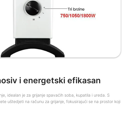
siv i energetski efikasan
e, idealan je za grijanje spavaćih soba, kupatila i ureda. S
te uštedjeti na računu za grijanje, fokusirajući se na prostor koji