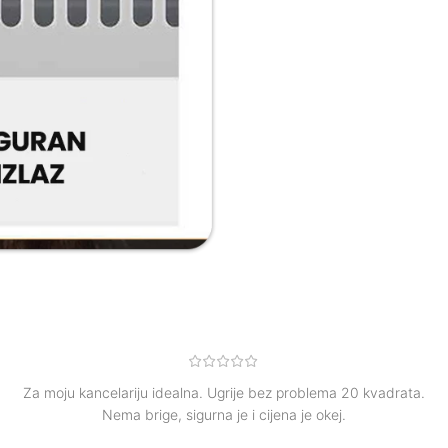
Za moju kancelariju idealna. Ugrije bez problema 20 kvadrata.
Nema brige, sigurna je i cijena je okej.