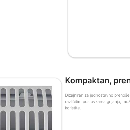
Kompaktan, preno
Dizajniran za jednostavno prenošenj
različitim postavkama grijanja, može
koristite.