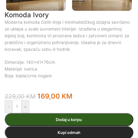
Komoda Ivory
Moderna komoda čistih linija i minimalističkog dizajna savršeno
se uklapa u svaki suvremeni interijer. Izrađena u elegantnoj
bijeloj boji, kombinira tri prostrane ladice i zatvoreni ormarić za
praktično i organizirano pohranjivanje. Idealna je za dnevni
boravak, spavaću sobu ili hodnik.
Dimenzije: 140x41x76cm
Materijal: iverica
Boja: bijela/crne nogare
169,00
KM
229,00
KM
-
+
Dodaj u korpu
Kupi odmah