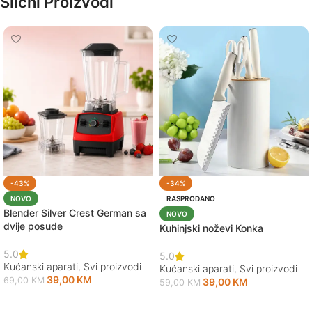
Slični Proizvodi
-43%
-34%
NOVO
RASPRODANO
Blender Silver Crest German sa
NOVO
dvije posude
Kuhinjski noževi Konka
5.0
5.0
Kućanski aparati
,
Svi proizvodi
Kućanski aparati
,
Svi proizvodi
39,00
KM
69,00
KM
39,00
KM
59,00
KM
Dodaj u korpu
Pročitaj više